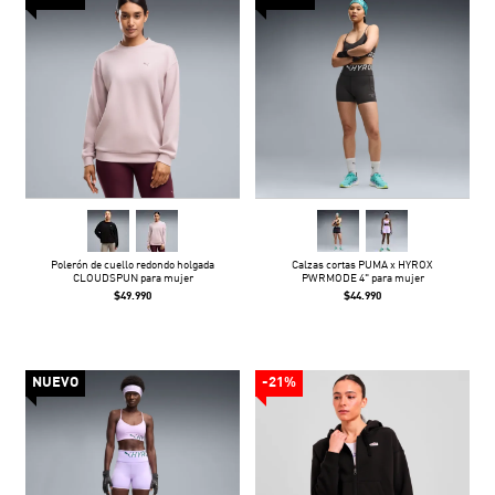
Polerón de cuello redondo holgada
Calzas cortas PUMA x HYROX
CLOUDSPUN para mujer
PWRMODE 4" para mujer
$49.990
$44.990
NUEVO
-21%