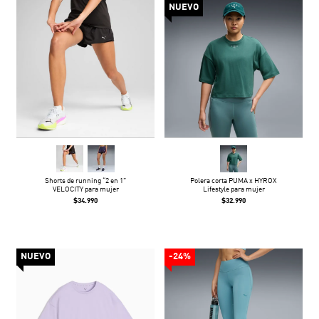
NUEVO
Shorts de running “2 en 1”
Polera corta PUMA x HYROX
VELOCITY para mujer
Lifestyle para mujer
$34.990
$32.990
NUEVO
-24%