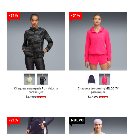
-31%
-31%
Chaqueta estampada Run Velocity
Chaqueta de running VELOCITY
para mujer
para mujer
$37.990
$37.990
$54.990
$54.990
-21%
NUEVO