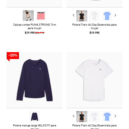
Calzas cortas PUMA STRONG 7cm
Polera Train All Day Essentials para
para mujer
mujer
$19.990
$19.990
$24.990
-20%
Polera manga larga VELOCITY para
Polera Train All Day Essentials para