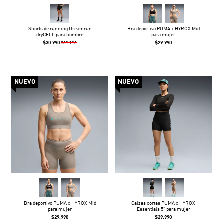
Shorts de running Dreamrun
Bra deportivo PUMA x HYROX Mid
dryCELL para hombre
para mujer
$30.990
$29.990
$39.990
NUEVO
NUEVO
Bra deportivo PUMA x HYROX Mid
Calzas cortas PUMA x HYROX
para mujer
Essentials 5" para mujer
$29.990
$29.990