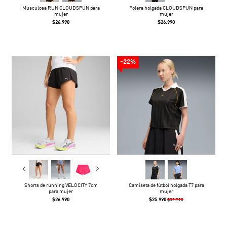
Musculosa RUN CLOUDSPUN para
Polera holgada CLOUDSPUN para
mujer
mujer
$26.990
$26.990
-22%
Shorts de running VELOCITY 7cm
Camiseta de fútbol holgada T7 para
para mujer
mujer
$26.990
$25.990
$32.990