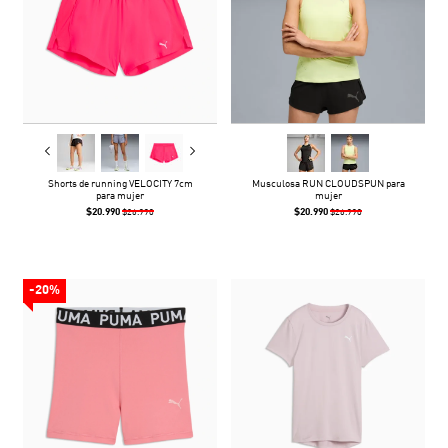
Shorts de running VELOCITY 7cm
Musculosa RUN CLOUDSPUN para
para mujer
mujer
$20.990
$20.990
$26.990
$26.990
-20%