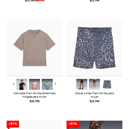
$23.990
$22.990
$34.990
Camiseta Train All Day Essentials
Calzas cortas Train All Day para
holgada para mujer
mujer
$22.990
$22.990
-31%
-31%