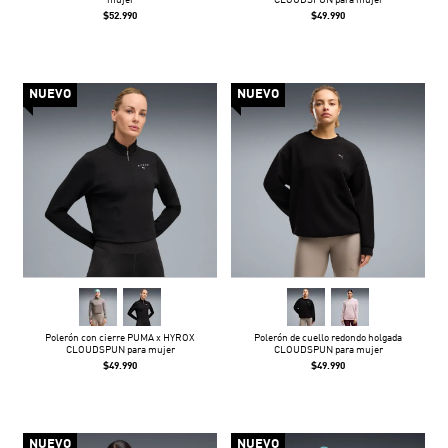
mujer
CLOUDSPUN para mujer
$52.990
$49.990
NUEVO
NUEVO
Polerón con cierre PUMA x HYROX
Polerón de cuello redondo holgada
CLOUDSPUN para mujer
CLOUDSPUN para mujer
$49.990
$49.990
NUEVO
NUEVO