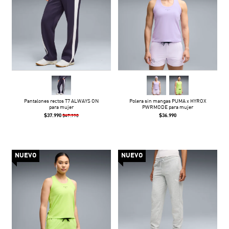
Pantalones rectos T7 ALWAYS ON
Polera sin mangas PUMA x HYROX
para mujer
PWRMODE para mujer
$37.990
$36.990
$47.990
NUEVO
NUEVO