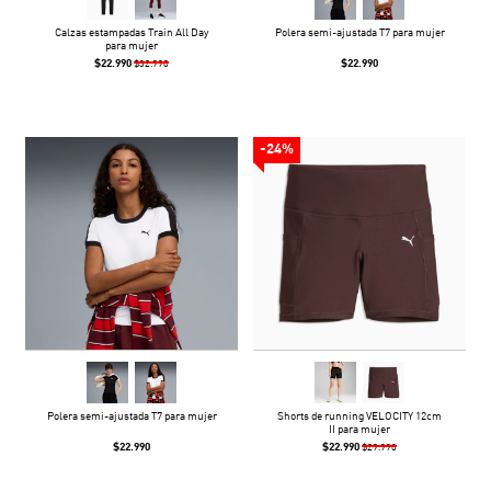
Calzas estampadas Train All Day
Polera semi-ajustada T7 para mujer
para mujer
$22.990
$22.990
$32.990
-24%
Polera semi-ajustada T7 para mujer
Shorts de running VELOCITY 12cm
II para mujer
$22.990
$22.990
$29.990