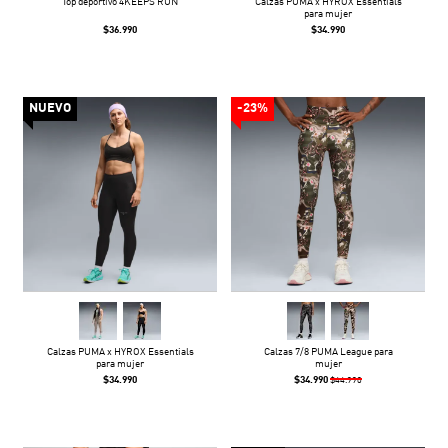
Top deportivo 4KEEPS RUN
Calzas PUMA x HYROX Essentials
para mujer
$36.990
$34.990
NUEVO
-23%
Calzas PUMA x HYROX Essentials
Calzas 7/8 PUMA League para
para mujer
mujer
$34.990
$34.990
$44.990