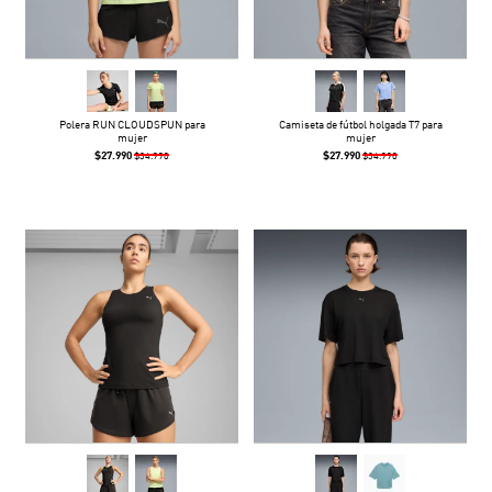
Polera RUN CLOUDSPUN para
Camiseta de fútbol holgada T7 para
mujer
mujer
$27.990
$27.990
$34.990
$34.990