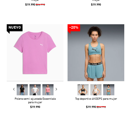
mujer
mujer
$19.990
$19.990
$24.990
NUEVO
-20%
Polera semi-ajustada Essentials
Top deportivo 4KEEPS para mujer
para mujer
$19.990
$19.990
$24.990