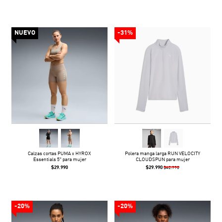
NUEVO
-31%
Calzas cortas PUMA x HYROX
Polera manga larga RUN VELOCITY
Essentials 5" para mujer
CLOUDSPUN para mujer
$29.990
$29.990
$42.990
-20%
-20%