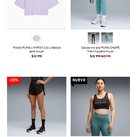
Polera PUMA x HYROX City Lifestyle
Calzas tiro alto PUMA SHAPE
para mujer
Training para mujer
$32.990
$32.990
$42.990
-23%
NUEVO