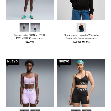
Calzas cortas PUMA x HYROX
Chaqueta con capucha Wardrobe
PWRMODE 4" para mujer
Essentials Suede para mujer
$44.990
$41.990
$52.990
NUEVO
NUEVO