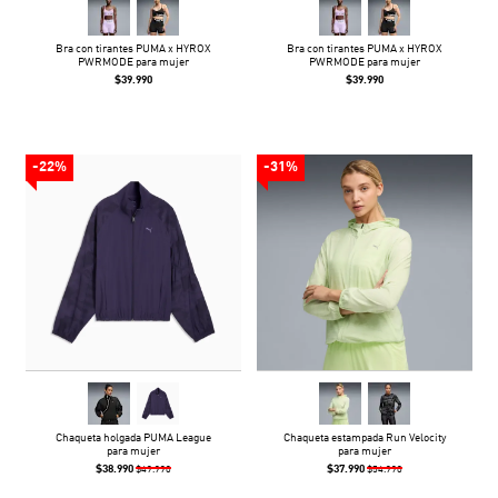
Bra con tirantes PUMA x HYROX
Bra con tirantes PUMA x HYROX
PWRMODE para mujer
PWRMODE para mujer
$39.990
$39.990
-22%
-31%
Chaqueta holgada PUMA League
Chaqueta estampada Run Velocity
para mujer
para mujer
$38.990
$37.990
$49.990
$54.990