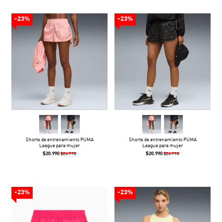
-23%
-23%
Shorts de entrenamiento PUMA
Shorts de entrenamiento PUMA
League para mujer
League para mujer
$20.990
$20.990
$26.990
$26.990
-23%
-23%