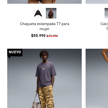
Chaqueta estampada T7 para
Calz
mujer
T
$55.990
$79.990
NUEVO