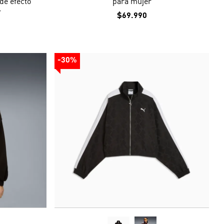
e efecto
para mujer
r
$69.990
-30%