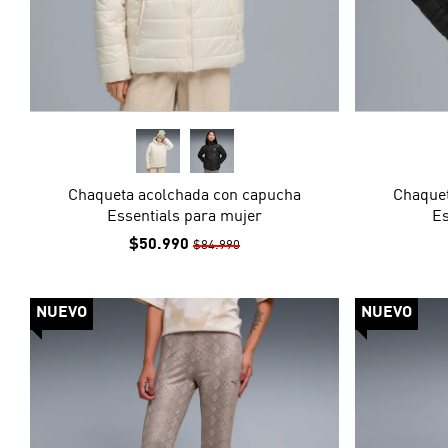
Chaqueta acolchada con capucha
Chaquet
Essentials para mujer
Es
$50.990
$84.990
NUEVO
NUEVO