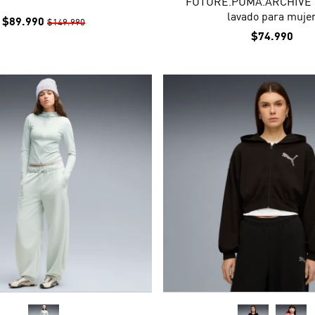
FUTURE.PUMA.ARCHIVE d
lavado para muje
$89.990
$149.990
$74.990