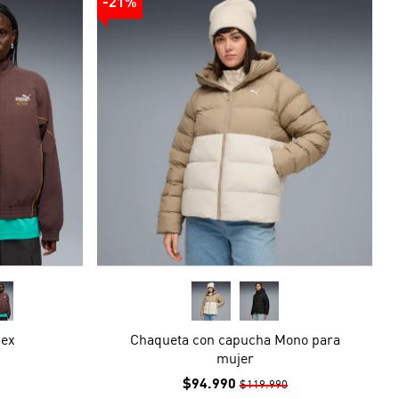
-21%
sex
Chaqueta con capucha Mono para
mujer
$94.990
$119.990