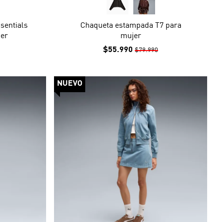
sentials
Chaqueta estampada T7 para
jer
mujer
$55.990
$79.990
NUEVO