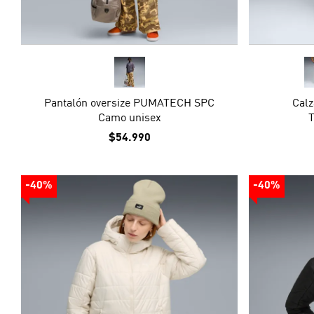
Pantalón oversize PUMATECH SPC
Calz
Camo unisex
T
$54.990
-40%
-40%