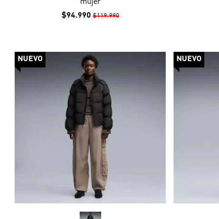
mujer
$94.990
$119.990
NUEVO
NUEVO