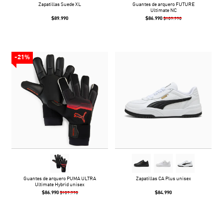
Zapatillas Suede XL
Guantes de arquero FUTURE
Ultimate NC
$89.990
$86.990
$109.990
-21%
Guantes de arquero PUMA ULTRA
Zapatillas CA Plus unisex
Ultimate Hybrid unisex
$86.990
$84.990
$109.990