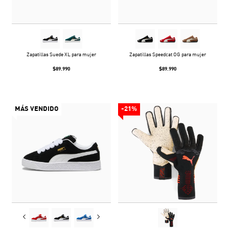
Zapatillas Suede XL para mujer
Zapatillas Speedcat OG para mujer
$89.990
$89.990
MÁS VENDIDO
-21%