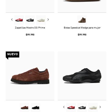
Zapatillas Mostro OG Prime
Botas Speedcat Wedge para mujer
$99.990
$99.990
NUEVO