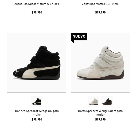
Zapatillas Suede Vibram® unisex
Zapatillas Mostro OG Prime
$99.990
$99.990
NUEVO
Botines Speedcat Wedge OG para
Botas Speedcat Wedge Cuero para
mujer
mujer
$99.990
$99.990