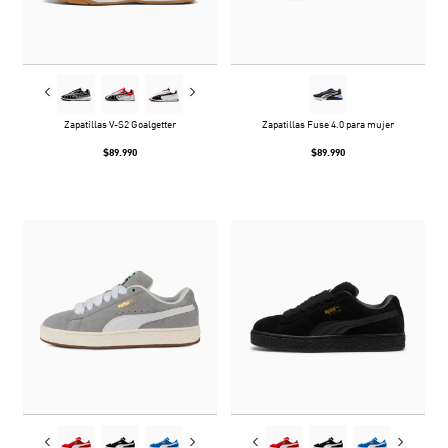
Zapatillas V-S2 Goalgetter
Zapatillas Fuse 4.0 para mujer
$89.990
$89.990