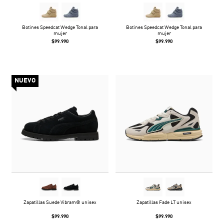
Botines Speedcat Wedge Tonal para
Botines Speedcat Wedge Tonal para
mujer
mujer
$99.990
$99.990
NUEVO
Zapatillas Suede Vibram® unisex
Zapatillas Fade LT unisex
$99.990
$99.990