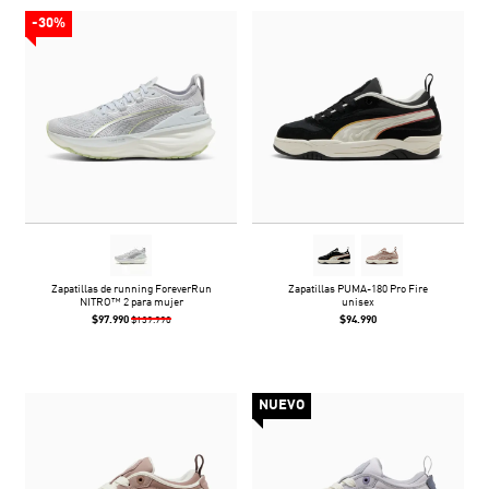
-30%
Zapatillas de running ForeverRun
Zapatillas PUMA-180 Pro Fire
NITRO™ 2 para mujer
unisex
$97.990
$94.990
$139.990
NUEVO