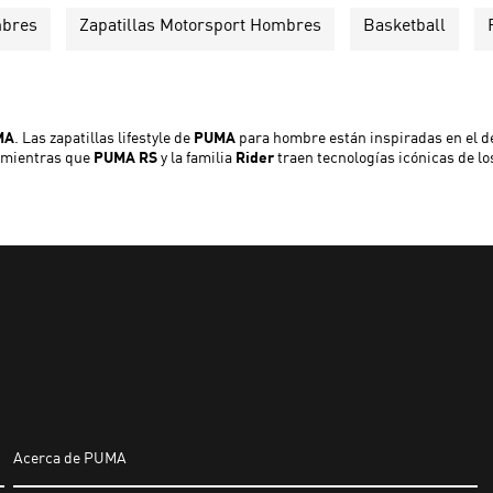
mbres
Zapatillas Motorsport Hombres
Basketball
MA
. Las zapatillas lifestyle de
PUMA
para hombre están inspiradas en el dep
, mientras que
PUMA RS
y la familia
Rider
traen tecnologías icónicas de lo