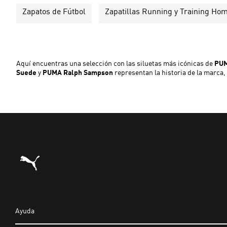
Zapatos de Fútbol
Zapatillas Running y Training Ho
Aquí encuentras una selección con las siluetas más icónicas de
PU
Suede
y
PUMA Ralph Sampson
representan la historia de la marca