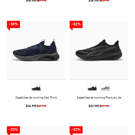
$38.990
$36.990
$49.990
$62.990
-30%
-32%
Zapatillas de running Cell Thrill
Zapatillas de running Pounce Lite
$34.990
$33.990
$49.990
$49.990
-32%
-32%