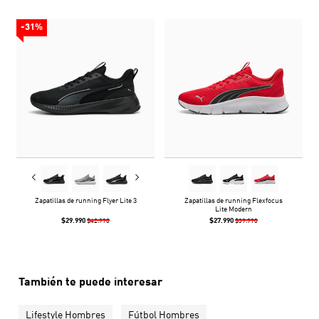
-31%
Zapatillas de running Flyer Lite 3
Zapatillas de running Flexfocus
Lite Modern
$29.990
$27.990
$42.990
$39.990
También te puede interesar
Lifestyle Hombres
Fútbol Hombres