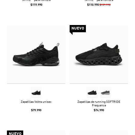
NITRO™ para hombre
NITRO™ para hombre
$119.990
$110.990
$139.990
NUEVO
Zapatillas Voltra unisex
Zapatillas de running SOFTRIDE
Frequence
$79.990
$74.990
NUEVO