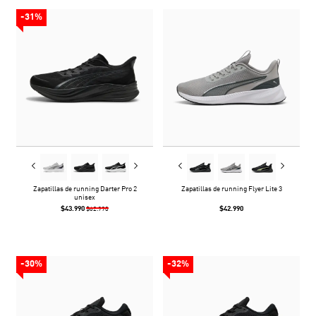
-31%
Zapatillas de running Darter Pro 2
Zapatillas de running Flyer Lite 3
unisex
$43.990
$42.990
$62.990
-30%
-32%