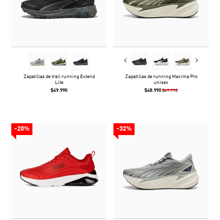
Zapatillas de trail running Extend
Zapatillas de running Maxima Pro
Lite
unisex
$49.990
$48.990
$69.990
-20%
-32%