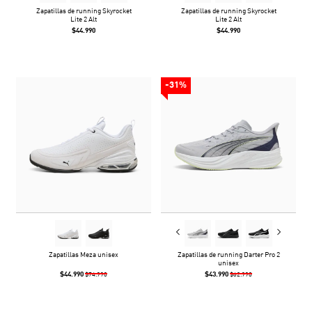
Zapatillas de running Skyrocket
Zapatillas de running Skyrocket
Lite 2 Alt
Lite 2 Alt
$44.990
$44.990
-31%
Zapatillas Meza unisex
Zapatillas de running Darter Pro 2
unisex
$44.990
$43.990
$74.990
$62.990