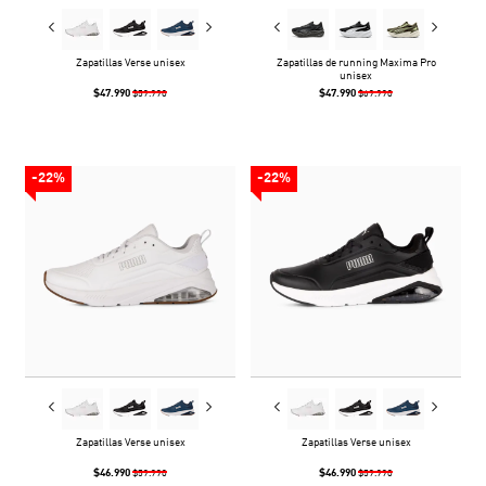
Zapatillas Verse unisex
Zapatillas de running Maxima Pro
unisex
$47.990
$47.990
$59.990
$69.990
-22%
-22%
Zapatillas Verse unisex
Zapatillas Verse unisex
$46.990
$46.990
$59.990
$59.990