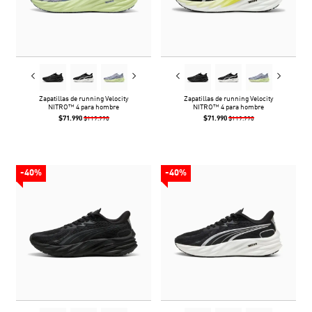
Zapatillas de running Velocity
Zapatillas de running Velocity
NITRO™ 4 para hombre
NITRO™ 4 para hombre
$71.990
$71.990
$119.990
$119.990
-40%
-40%