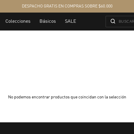
No podemos encontrar productos que coincidan con la selección