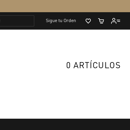
0 ARTÍCULOS