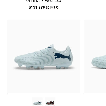
ULTIMATE FG unisex
$131.990
$219.990