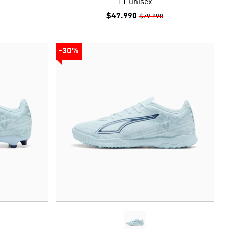
TT unisex
$47.990
$79.990
-30%