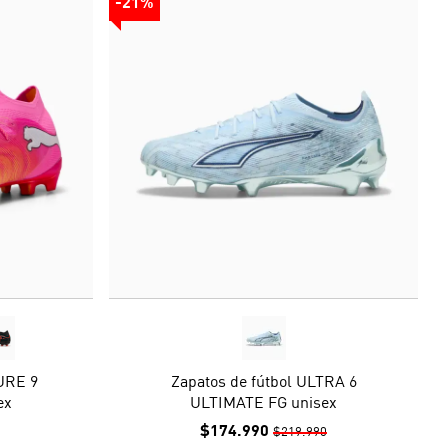
-21%
URE 9
Zapatos de fútbol ULTRA 6
ex
ULTIMATE FG unisex
$174.990
$219.990