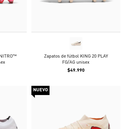
A NITRO™
Zapatos de fútbol KING 20 PLAY
sex
FG/AG unisex
$49.990
NUEVO