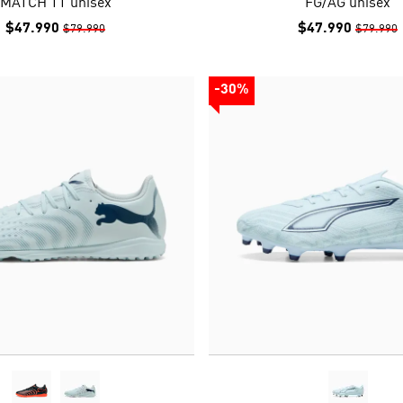
MATCH TT unisex
FG/AG unisex
$47.990
$47.990
$79.990
$79.990
-30%