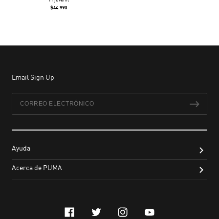
TT juvenil
$44.990