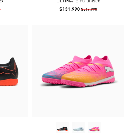
ex
ULTIMATE FG unisex
$131.990
0
$219.990