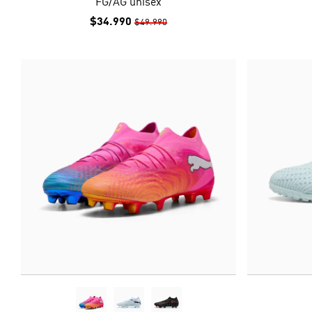
FG/AG unisex
$34.990
$49.990