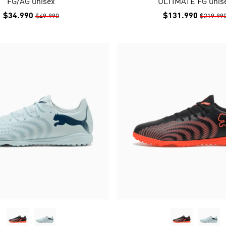
FG/AG unisex
ULTIMATE FG unis
$34.990
$131.990
$49.990
$219.99