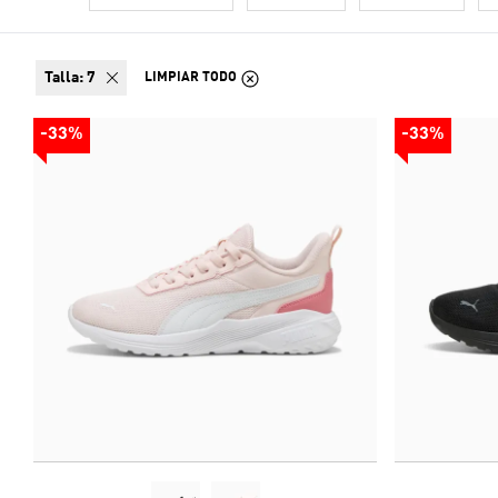
talla:
7
LIMPIAR TODO
-33%
-33%