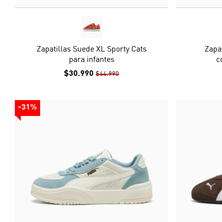
Zapatillas Suede XL Sporty Cats
Zapat
para infantes
c
$30.990
$44.990
-31%