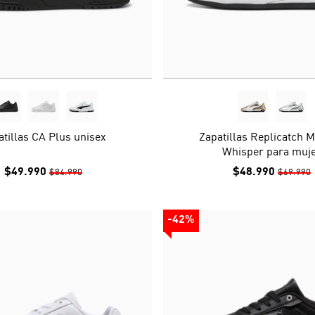
atillas CA Plus unisex
Zapatillas Replicatch M
Whisper para muj
$49.990
$48.990
$84.990
$69.990
-42%