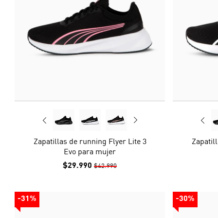
Zapatillas de running Flyer Lite 3
Zapatil
Evo para mujer
$29.990
$42.990
-31%
-30%