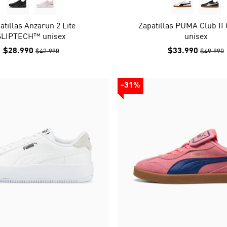
atillas Anzarun 2 Lite
Zapatillas PUMA Club II
SLIPTECH™ unisex
unisex
$28.990
$33.990
$42.990
$49.990
-31%