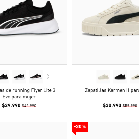
las de running Flyer Lite 3
Zapatillas Karmen II pa
Evo para mujer
$29.990
$30.990
$42.990
$59.990
-30%