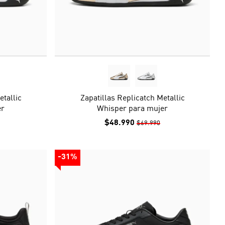
etallic
Zapatillas Replicatch Metallic
er
Whisper para mujer
$48.990
$69.990
-31%