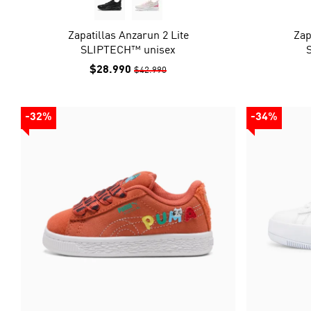
Zapatillas Anzarun 2 Lite
Zap
SLIPTECH™ unisex
$28.990
$42.990
-32%
-34%