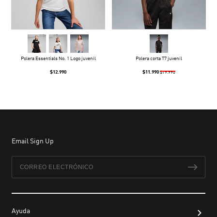
Polera Essentials No. 1 Logo juvenil
Polera corta T7 juvenil
$12.990
$11.990
$19.990