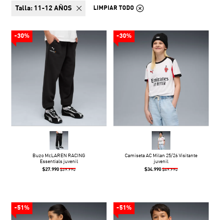
talla:
11-12 AÑOS
LIMPIAR TODO
-30%
-30%
Buzo McLAREN RACING
Camiseta AC Milan 25/26 Visitante
Essentials juvenil
juvenil
$27.990
$34.990
$39.990
$49.990
-51%
-51%