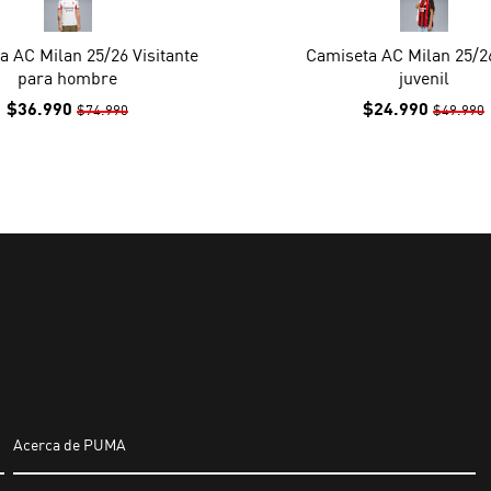
a AC Milan 25/26 Visitante
Camiseta AC Milan 25/2
para hombre
juvenil
$36.990
$24.990
$74.990
$49.990