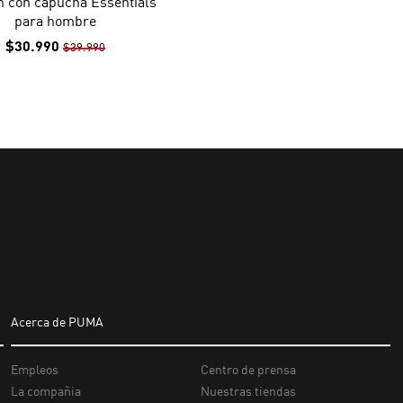
n con capucha Essentials
para hombre
$30.990
$39.990