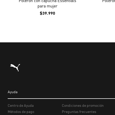
Polerón con capucha Essentials
Poleró
para mujer
$39.990