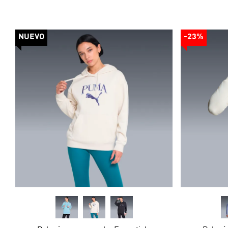
NUEVO
-23%