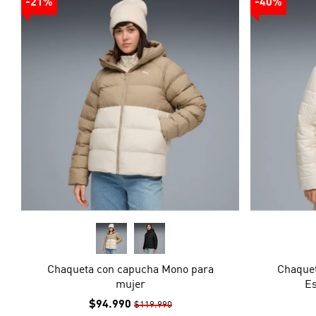
-21%
-40%
Chaqueta con capucha Mono para
Chaquet
mujer
Es
$94.990
$119.990