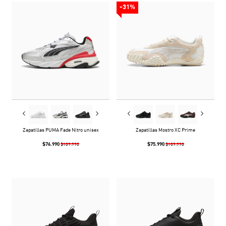
-31%
Zapatillas PUMA Fade Nitro unisex
Zapatillas Mostro XC Prime
$76.990
$75.990
$109.990
$109.990