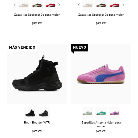
Zapatillas Speedcat Go para mujer
Zapatillas Speedcat Go para mujer
$79.990
$79.990
MÁS VENDIDO
NUEVO
Botín Boulder WTR
Zapatillas Arizona Nylon para
mujer
$79.990
$79.990