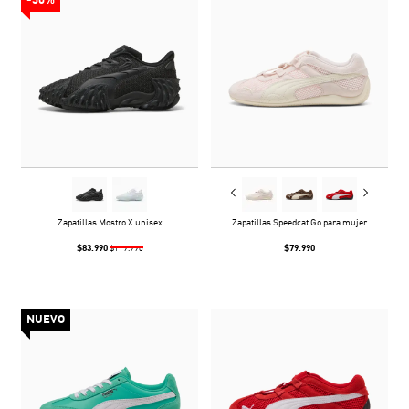
-30%
Zapatillas Mostro X unisex
Zapatillas Speedcat Go para mujer
$83.990
$79.990
$119.990
NUEVO