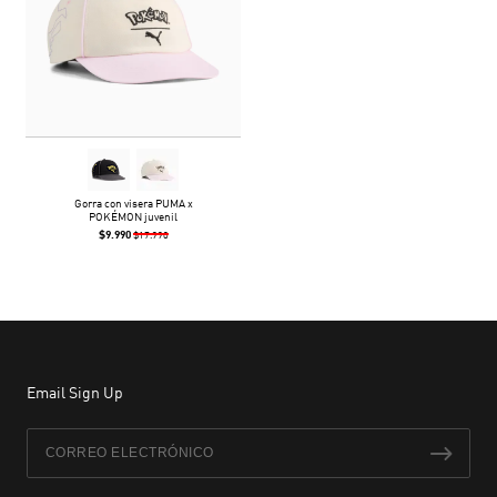
Gorra con visera PUMA x
POKÉMON juvenil
$9.990
$17.990