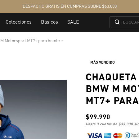
 M Motorsport MT7+ para hombre
MÁS VENDIDO
CHAQUETA
BMW M MO
MT7+ PAR
$99.990
hasta 3 cuotas de
$33.330
sin