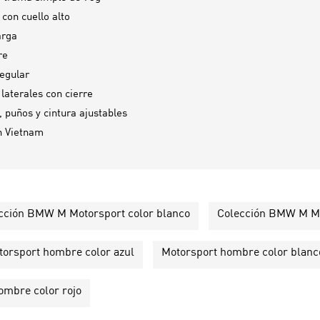
con cuello alto
arga
re
egular
 laterales con cierre
 puños y cintura ajustables
n
Vietnam
cción BMW M Motorsport color blanco
Colección BMW M Mo
torsport hombre color azul
Motorsport hombre color blanc
ombre color rojo