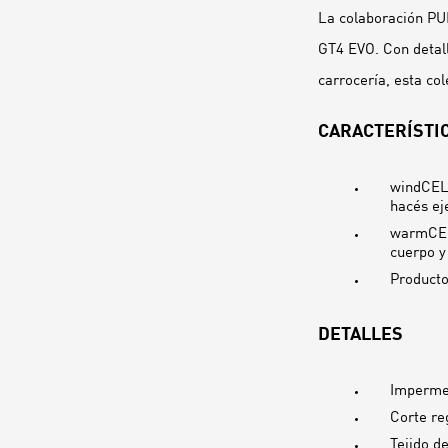
La colaboración P
GT4 EVO. Con detall
carrocería, esta col
CARACTERÍSTIC
windCELL
hacés ej
warmCELL
cuerpo y
Producto
DETALLES
Imperme
Corte re
Tejido d