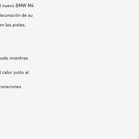
el nuevo BMW M4
decoración de su
en las pistas.
modo mientras
calor junto al
ecoraciones