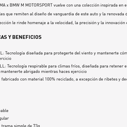
UMA x BMW M MOTORSPORT vuelve con una colección inspirada en 
es que remiten al diseño de vanguardia de este auto y la renovada 
ección le rinde homenaje a la velocidad, la precisión y la innovación 
AS Y BENEFICIOS
: Tecnología diseñada para protegerte del viento y mantenerte có
ercicio
: Tecnología respirable para climas fríos, diseñada para retener el 
 mantenerte abrigado mientras haces ejercicio
 fabricado con material 100% reciclado, a excepción de ribetes y d
able
gular
e trama simple de 73g