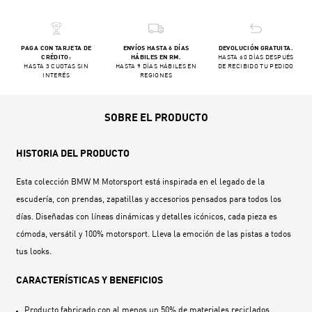
PAGA CON TARJETA DE
ENVÍOS HASTA 6 DÍAS
DEVOLUCIÓN GRATUITA.
CRÉDITO:
HÁBILES EN RM.
HASTA 60 DÍAS DESPUÉS
HASTA 3 CUOTAS SIN
HASTA 9 DÍAS HÁBILES EN
DE RECIBIDO TU PEDIDO
INTERÉS
REGIONES
SOBRE EL PRODUCTO
HISTORIA DEL PRODUCTO
Esta colección BMW M Motorsport está inspirada en el legado de la
escudería, con prendas, zapatillas y accesorios pensados para todos los
días. Diseñadas con líneas dinámicas y detalles icónicos, cada pieza es
cómoda, versátil y 100% motorsport. Lleva la emoción de las pistas a todos
tus looks.
CARACTERÍSTICAS Y BENEFICIOS
Producto fabricado con al menos un 50% de materiales reciclados