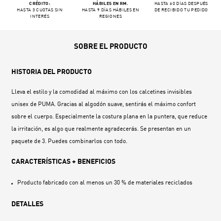
CRÉDITO:
HÁBILES EN RM.
HASTA 60 DÍAS DESPUÉS
HASTA 3 CUOTAS SIN
HASTA 9 DÍAS HÁBILES EN
DE RECIBIDO TU PEDIDO
INTERÉS
REGIONES
SOBRE EL PRODUCTO
HISTORIA DEL PRODUCTO
Lleva el estilo y la comodidad al máximo con los calcetines invisibles
unisex de PUMA. Gracias al algodón suave, sentirás el máximo confort
sobre el cuerpo. Especialmente la costura plana en la puntera, que reduce
la irritación, es algo que realmente agradecerás. Se presentan en un
paquete de 3. Puedes combinarlos con todo.
CARACTERÍSTICAS + BENEFICIOS
Producto fabricado con al menos un 30 % de materiales reciclados
DETALLES