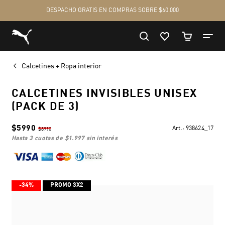
Calcetines + Ropa interior
CALCETINES INVISIBLES UNISEX
(PACK DE 3)
$5990
Art.:
938624_17
$8990
hasta 3 cuotas de
$1.997
sin interés
-34%
PROMO 3X2