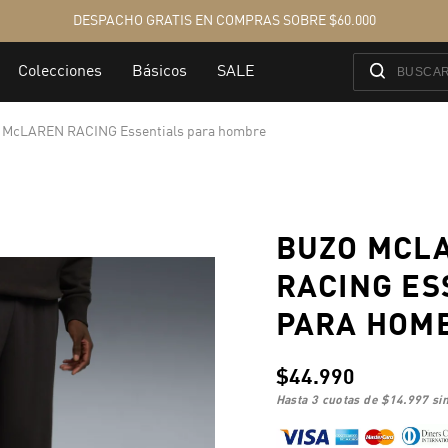
 McLAREN RACING Essentials para hombre
BUZO MCL
RACING ES
PARA HOM
$44.990
hasta 3 cuotas de
$14.997
sin