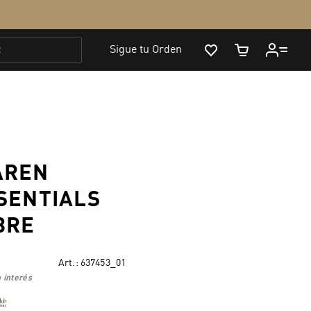
AREN
SENTIALS
BRE
Art.:
637453_01
 interés