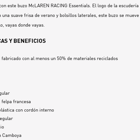
con este buzo McLAREN RACING Essentials. El logo de la escudería 
 una suave frisa de verano y bolsillos laterales, este buzo se mueve 
lo, vayas donde vayas.
AS Y BENEFICIOS
 fabricado con al menos un 50% de materiales reciclados
gular
e felpa francesa
elástica con cordón interno
egular
io
n
Camboya