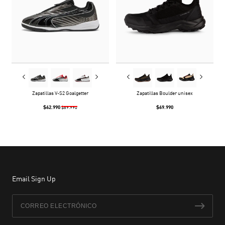
Zapatillas V-S2 Goalgetter
Zapatillas Boulder unisex
$62.990
$69.990
$89.990