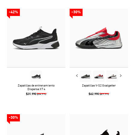
-42%
-30%
Zapatillas de entrenamiento
Zapatillas V-S2 Goalgetter
Disperse XT 4
$31.990
$62.990
$54.990
$89.990
-30%