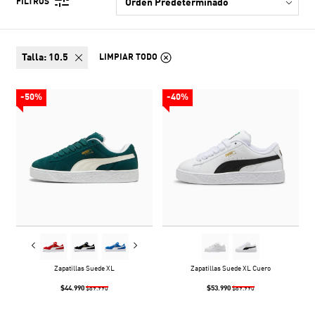
FILTROS
talla:
10.5
LIMPIAR TODO
-50%
-40%
Zapatillas Suede XL
Zapatillas Suede XL Cuero
$44.990
$53.990
$89.990
$89.990